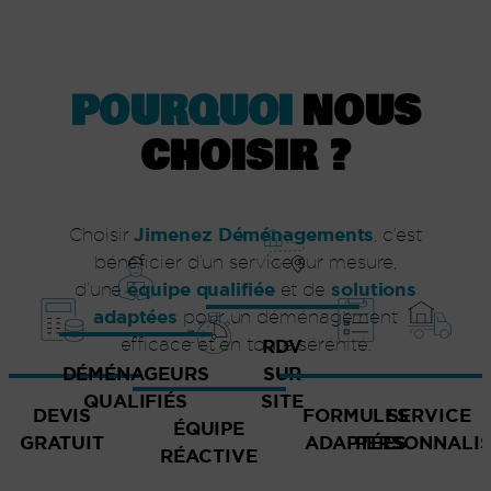
POURQUOI
NOUS
CHOISIR ?
Jimenez Déménagements
Choisir
, c’est
bénéficier d’un service sur mesure,
équipe qualifiée
solutions
d’une
et de
adaptées
pour un déménagement
efficace et en toute sérénité.
RDV
DÉMÉNAGEURS
SUR
QUALIFIÉS
SITE
DEVIS
FORMULES
SERVICE
ÉQUIPE
GRATUIT
ADAPTÉES
PERSONNALI
RÉACTIVE