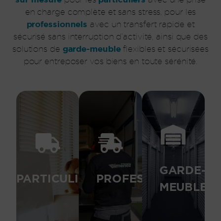
demande.
à vos
en charge complète et sans stress, pour les
encombre.
à votre
adaptées
professionnels
avec un transfert rapide et
sans
adaptée
formules
sécurisé sans interruption d’activité, ainsi que des
reprendre
la plus
des
garde-meuble
solutions de
flexibles et sécurisées
de
solution
proposons
pour entreposer vos biens en toute sérénité.
activité
la
vous
à votre
proposer
nous
permettant
vous
installer,
rapide,
pourrons
vous y
fluide et
Nous
venir
déménagement
besoins.
souhaitez
un
et
que vous
assurer
attentes
région ou
pour
à vos
GARDE-
et sa
PARTICULIERS
PROFESSIONNELS
besoins
répondre
ville rose
MEUBLE
à vos
sauront
habitez la
adaptées
meuble
Que vous
solutions
garde-
foyer.