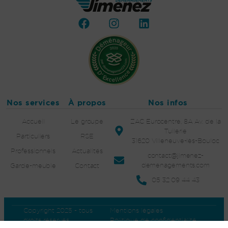
Nos services
À propos
Nos infos
Accueil
Le groupe
ZAC Eurocentre, 8A Av. de la
Tuilerie
Particuliers
RSE
31620 Villeneuve-lès-Bouloc
Professionnels
Actualités
contact@jimenez-
demenagements.com
Garde-meuble
Contact
05 32 09 44 43
Copyright 2025 - tous
Mentions légales
droits réservés
Politique de confidentialité