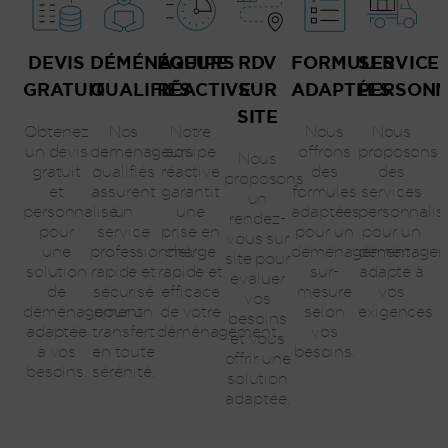
DEVIS
DÉMÉNAGEURS
ÉQUIPE
RDV
FORMULES
SERVICE
GRATUIT
QUALIFIÉS
RÉACTIVE
SUR
ADAPTÉES
PERSONN
SITE
Obtenez
Nos
Notre
Nous
Nous
un devis
déménageurs
équipe
offrons
proposons
Nous
gratuit
qualifiés
réactive
des
des
proposons
et
assurent
garantit
formules
services
un
personnalisé
un
une
adaptées
personnalis
rendez-
pour
service
prise en
pour un
pour un
vous sur
une
professionnel,
charge
déménagement
déménagem
site pour
solution
rapide et
rapide et
sur-
adapté à
évaluer
de
sécurisé
efficace
mesure
vos
vos
déménagement
pour un
de votre
selon
exigences.
besoins
adaptée
transfert
déménagement.
vos
et vous
à vos
en toute
besoins.
offrir une
besoins.
sérénité.
solution
adaptée.