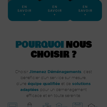
des
de
nouveau
EN
EN
EN
proposons
services
SAVOIR
SAVOIR
SAVOIR
votre
? Nous
? Nos
+
+
+
dans
entreprise
gardiennage
l’installation
grande
? Un
jusqu’à
ou
mutation
contact
structure
? Une
POURQUOI
NOUS
premier
Petite
déménagement
du
Un
CHOISIR ?
étape :
à chaque
accompagnons
vous
Jimenez Déménagements
Choisir
, c’est
Nous
bénéficier d’un service sur mesure,
équipe qualifiée
solutions
d’une
et de
adaptées
pour un déménagement
efficace et en toute sérénité.