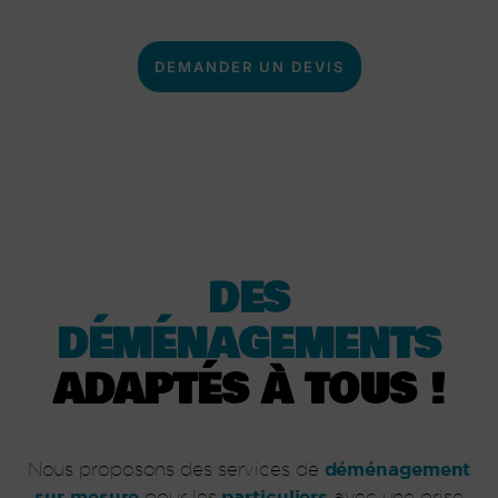
DEMANDER UN DEVIS
DES
DÉMÉNAGEMENTS
ADAPTÉS À TOUS !
sécurité...
en toute
déménagement
pour un
déménagement
Nous proposons des services de
besoins
sur mesure
particuliers
pour les
avec une prise