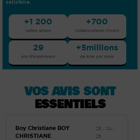
satisfaire.
+
1 200
+
700
cartes grises
collaborateurs (rices)
29
+
5
millions
ans d'expérience
de kms par mois
VOS AVIS SONT
ESSENTIELS
Boy Christiane BOY
26 / 04 /
CHRISTIANE
26