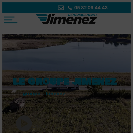
05 32 09 44 43
LE GROUPE JIMENEZ
groupe
Jimenez
Le
: spécialisé dans la
traction de jour et de nuit, la logistique,
l’affrètement & le déménagement
Lire la vidéo